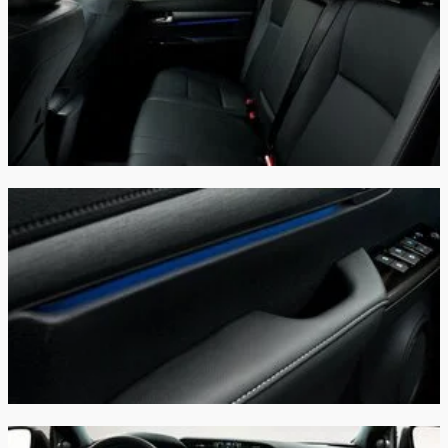
Зеркала заднего вида с обогревом
Индикатор низкого уровня омывающей
жидкости
Электрообогрев рулевого колеса и лобового
стекла в зоне покоя стеклоочистителей
Дополнительный электрический отопитель
салона
Догреватель двигателя
закрыть