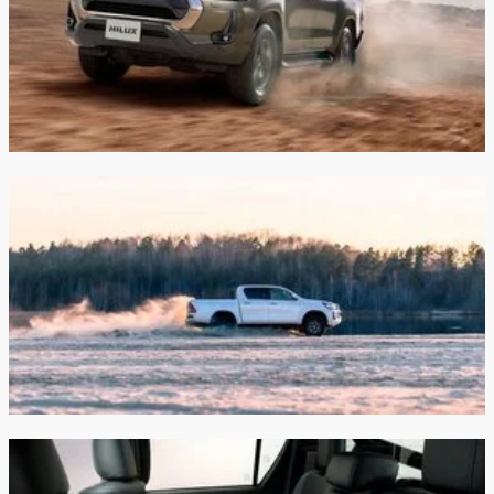
Мультимедиа
Мультимедийная система CY'19 (AM/FM;
MP3/WMA/WAV/FLAC/ALAC)
6 динамиков
Поддержка Apple Carplay© и Android Auto
Коммуникационная система Bluetooth
8" цветной LCD дисплей на центральной
консоли
Навинационная система с картами на русском
языке
Пакет «Зимний комфорт»
Подогрев передних сидений
Подогрев задних сидений