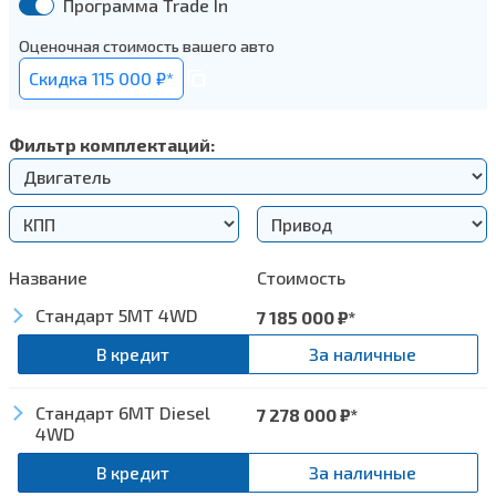
Программа Trade In
Оценочная стоимость вашего авто
Cкидка 115 000 ₽*
Фильтр комплектаций:
Название
Стоимость
Стандарт 5MT 4WD
7 185 000
₽*
В кредит
За наличные
Стандарт 6MT Diesel
Экстерьер
7 278 000
₽*
4WD
Светодиодные указатели поворота
В кредит
За наличные