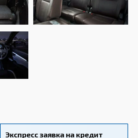
томат
лный
ависимая, рычажная, пружинная
исимая, рычажная, пружинная
сковые вентилируемые
сковые вентилируемые
закрыть
Экспресс заявка на кредит