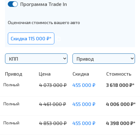
Программа Trade In
Оценочная стоимость вашего авто
Cкидка 115 000 ₽*
Привод
Цена
Cкидка
Стоимость
Полный
4 073 000
₽
455 000
₽
3 618 000
₽*
Полный
4 461 000
₽
455 000
₽
4 006 000
₽*
а
Полный
4 853 000
₽
455 000
₽
4 398 000
₽*
а
фар