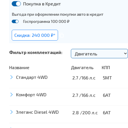
Покупка в Кредит
Выгода при оформлении покупки авто в кредит
Госпрограмма 100 000 ₽
Скидка: 240 000 ₽*
Фильтр комплектаций:
Название
Двигатель
КПП
Стандарт 4WD
2.7 /166 л.с
5MT
Комфорт 4WD
Экстерьер
2.7 /166 л.с
6AT
Светодиодные фары ближнего и дальнего свет
Элеганс Diesel 4WD
Экстерьер
2.8 /200 л.с
6AT
Дневные ходовые огни
Светодиодные фары ближнего и дальнего свет
Автоматическая корректировка угла наклона 