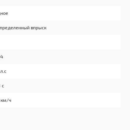
дное
пределенный впрыск
94
 л.с
8 с
 км/ч
6/100км
/100км