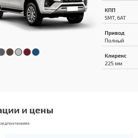
КПП
5MT, 6AT
Привод
Полный
Клиренс
225 мм
ации и цены
предпочтениям: