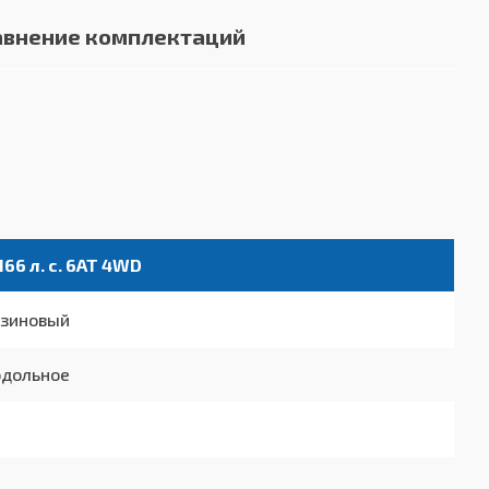
авнение комплектаций
 166 л. с. 6AT 4WD
нзиновый
одольное