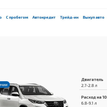
о
С пробегом
Автокредит
Трейд-ин
Выкуп авто
Двигатель
ичии
2.7-2.8 л
Расход на 1
6.8-9.1 л