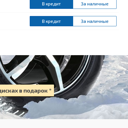
В кредит
За наличные
В кредит
За наличные
исках в подарок *