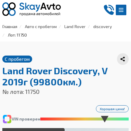
Главная
Авто с пробегом
Land Rover
discovery
Лот: 11750
С пробегом
Land Rover Discovery, V
2019г (99800км.)
№ лота: 11750
Хорошая цена!
VIN проверен