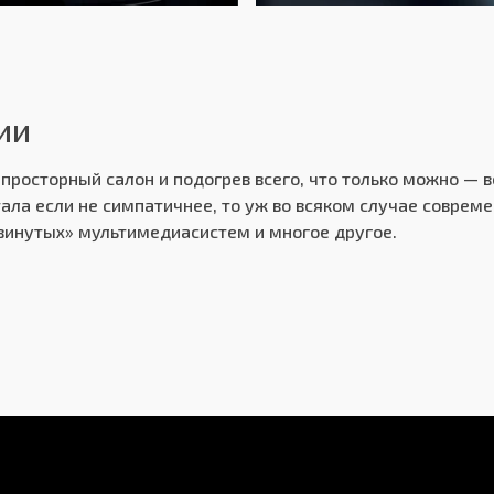
редний
Пе
зависимая - McPherson
Не
ии
лузависимая - торсионная балка
По
просторный салон и подогрев всего, что только можно — в
сковые вентилируемые
Ди
ала если не симпатичнее, то уж во всяком случае соврем
винутых» мультимедиасистем и многое другое.
сковые
Ди
луга
года без ограничения пробега