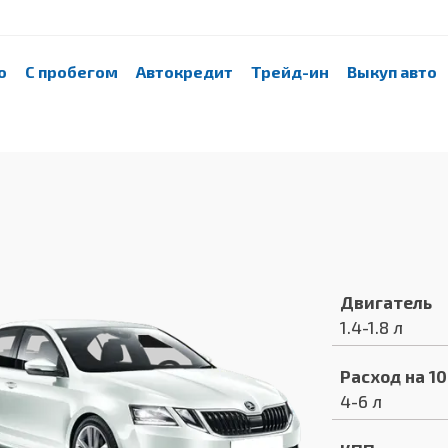
о
С пробегом
Автокредит
Трейд-ин
Выкуп авто
Двигатель
1.4-1.8 л
Расход на 1
4-6 л