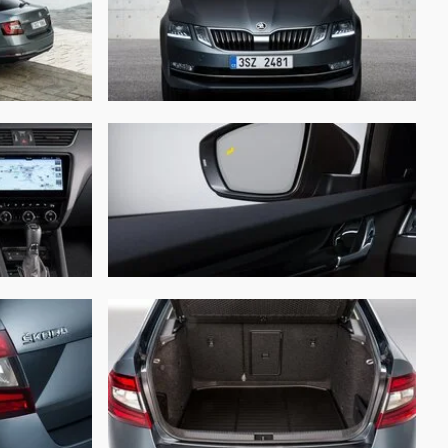
 л
70 мм
14 мм
61 мм
86 мм
5 мм
5 кг
8 л
томат