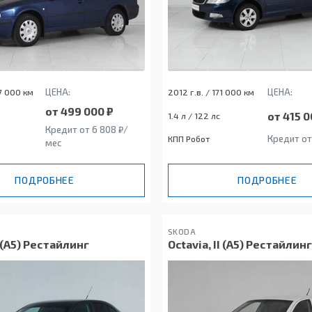
ЦЕНА:
ЦЕНА:
97 000 км
2012 г.в. / 171 000 км
от 499 000 ₽
от 415 0
1.4 л / 122 лс
Кредит от 6 808 ₽/
Кредит от
КПП Робот
мес
ПОДРОБНЕЕ
ПОДРОБНЕЕ
SKODA
I (A5) Рестайлинг
Octavia, II (A5) Рестайлинг