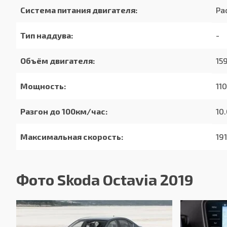
Система питания двигателя:
Ра
Тип наддува:
-
Объём двигателя:
15
Мощность:
110
Разгон до 100км/час:
10.
Максимальная скорость:
19
Расход в городском цикле:
8.
Фото Skoda Octavia 2019
Расход в загородном цикле:
5.
Расход в смешанном цикле:
6.