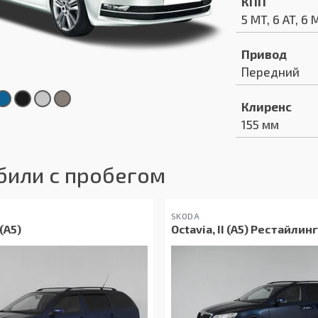
КПП
5 MT, 6 AT, 6 
Привод
Передний
Клиренс
155 мм
били с пробегом
SKODA
 (A5)
Octavia, II (A5) Рестайлинг