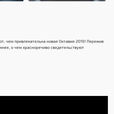
редний
зависимая - McPherson
лузависимая - торсионная балка
от, чем привлекательна новая Октавия 2019! Пережив
сковые вентилируемые
еннее, о чем красноречиво свидетельствуют
сковые