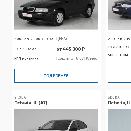
ЦЕНА:
2008 г.в. / 200 300 км
2007 г.в. / 1
1.6 л / 102 лс
от 445 000 ₽
1.6 л / 102 лс
КПП автомат
Кредит от 6 071 ₽/мес
КПП механика
ПОДРОБНЕЕ
SKODA
SKODA
Octavia, III (A7)
Octavia, I