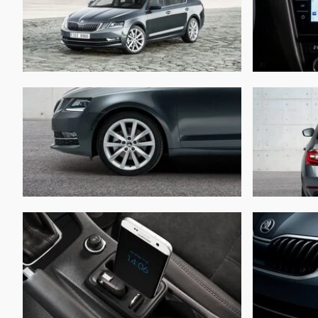
Объем топливного бака:
50
Длина:
46
Ширина:
18
Высота:
14
Колёсная база:
26
Клиренс:
15
Масса:
122
Объём багажника:
56
Трансмиссия:
Ме