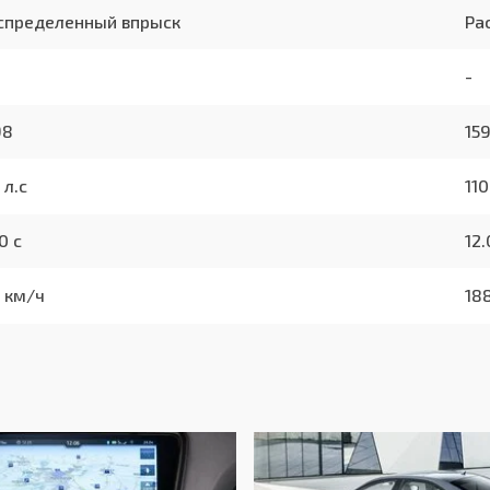
спределенный впрыск
Ра
-
98
15
 л.с
110
0 с
12.
1 км/ч
18
0/100км
9.
0/100км
5.
0/100км
6.