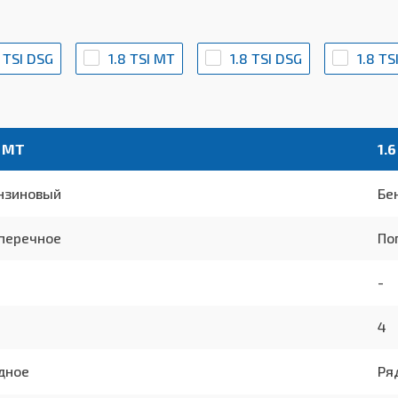
4 TSI DSG
1.8 TSI MT
1.8 TSI DSG
1.8 T
6 MT
1.6
нзиновый
Бе
перечное
По
-
4
дное
Ря