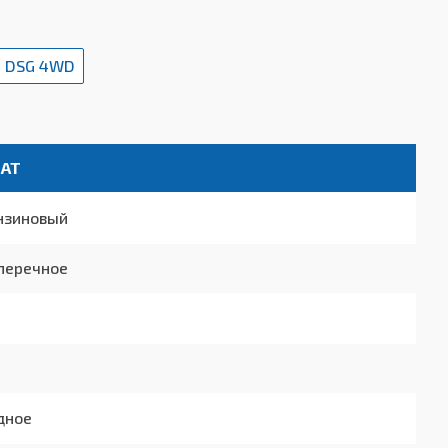
SI DSG 4WD
 AT
нзиновый
перечное
дное