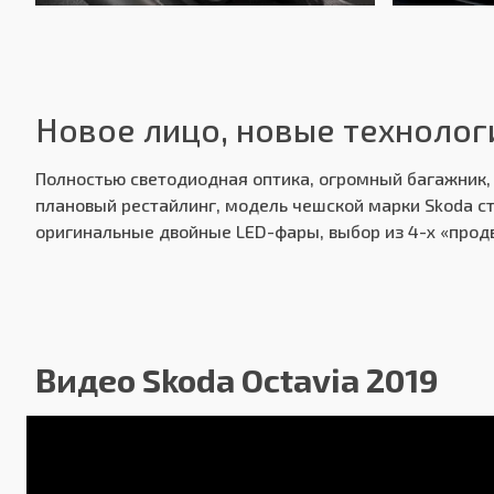
Привод:
Пе
Передняя подвеска:
Не
Новое лицо, новые технолог
Задняя подвеска:
По
Полностью светодиодная оптика, огромный багажник, 
Передние тормоза:
Ди
плановый рестайлинг, модель чешской марки Skoda ст
оригинальные двойные LED-фары, выбор из 4-х «прод
Задние тормоза:
Ди
Производство:
Ка
Гарантия:
2 
Видео Skoda Octavia 2019