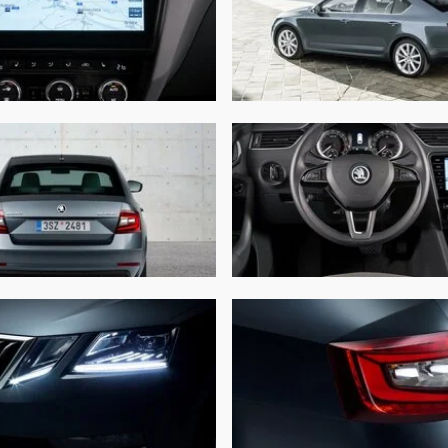
 л
50
70 мм
46
14 мм
18
61 мм
14
86 мм
26
5 мм
15
5 кг
125
8 л
56
ханическая
Ав