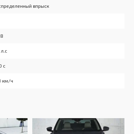
спределенный впрыск
98
 л.с
0 с
8 км/ч
0/100км
0/100км
0/100км