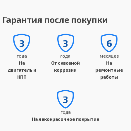
Гарантия после покупки
3
3
6
года
года
месяцев
На
От сквозной
На
двигатель и
коррозии
ремонтные
КПП
работы
3
года
На лакокрасочное покрытие