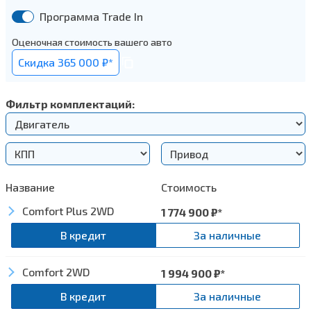
Программа Trade In
Оценочная стоимость вашего авто
Cкидка 365 000 ₽*
Фильтр комплектаций:
Название
Стоимость
Comfort Plus 2WD
1 774 900
₽*
В кредит
За наличные
Comfort 2WD
Безопасность
1 994 900
₽*
В кредит
За наличные
Антиблокировочная тормозная система (ABS)