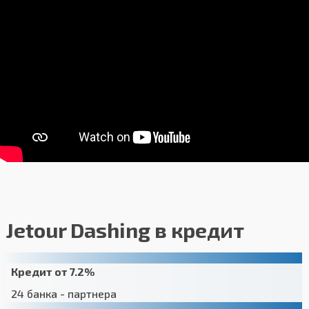
"Теплые опции"
Подогрев передних форсунок
стеклоомывателя
Подогрев лобового стекла
Подогрев боковых зеркал и заднего стекла
Подогрев рулевого колеса
Подогрев передних сидений
Подогрев 2-го ряда сидений
закрыть
Jetour Dashing в кредит
Кредит от 7.2%
24 банка - партнера