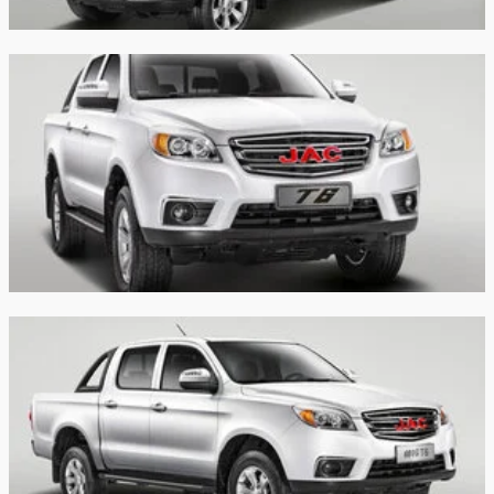
Объем
топливного
76 л
76 л
бака:
Длина:
5325 мм
5325 мм
Ширина:
1880 мм
1880 мм
Высота:
1830 мм
1830 мм
Колёсная база:
3090 мм
3090 мм
Клиренс:
198 мм
216 мм
Масса:
1930 кг
2020 кг
Объём
-
-
багажника: