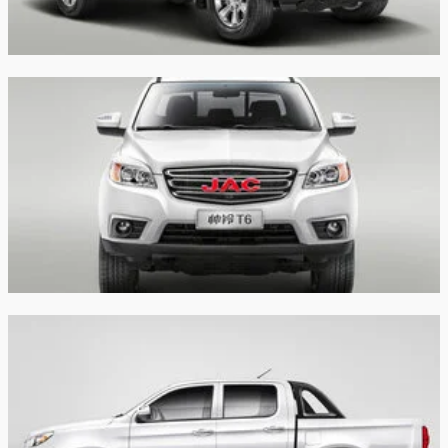
Трансмиссия:
Механическая
Механическая
Привод:
Полный
Полный
Независимая,
Независимая,
пружинная на
пружинная на
двух поперечных
двух поперечны
рычагах, с
рычагах, с
гидравлическими
гидравлически
Передняя
телескопическими
телескопически
подвеска:
амортизаторами,
амортизаторами
со
со
стабилизатором
стабилизатором
поперечной
поперечной
устойчивости
устойчивости
Зависимая,
Зависимая,
рессорная, с
рессорная, с