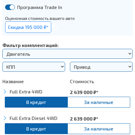
Программа Trade In
Оценочная стоимость вашего авто
Cкидка 195 000 ₽*
Фильтр комплектаций:
Название
Стоимость
Full Extra 4WD
2 439 000
₽*
В кредит
За наличные
Full Extra Diesel 4WD
Экстерьер
2 639 000
₽*
В кредит
За наличные
Легкосплавные колесные диски