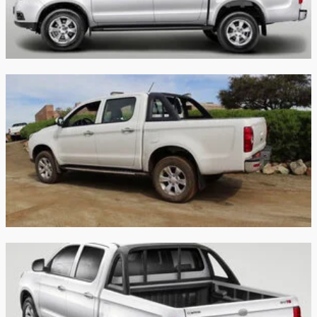
Задняя
гидравлическими
гидравлически
подвеска:
телескопическими
телескопически
амортизаторами
амортизаторам
Передние
Дисковые
Дисковые
тормоза:
Задние
Барабанные
Барабанные
тормоза:
Гарантия:
5 лет или 150 000 км пробега