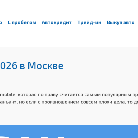
о
С пробегом
Автокредит
Трейд-ин
Выкуп авто
2026
в Москве
omobile, которая по праву считается самым популярным п
Чанъан», но если с произношением совсем плохи дела, то д