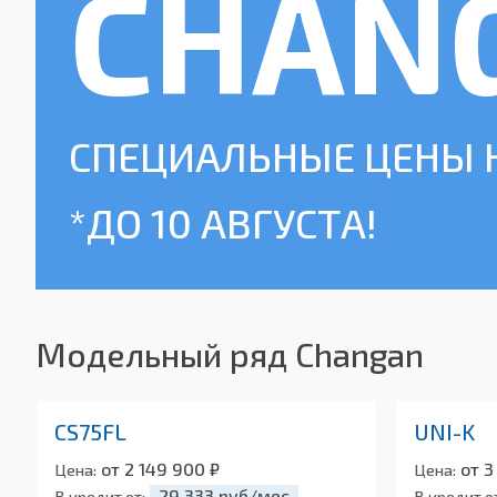
CHAN
СПЕЦИАЛЬНЫЕ ЦЕНЫ 
*ДО 10 АВГУСТА!
Модельный ряд Changan
CS75FL
UNI-K
от 2 149 900 ₽
от 3
Цена:
Цена:
29 333 руб/мес
В кредит от:
В кредит о