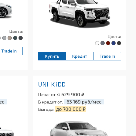
Цвета:
Цвета:
Trade In
Купить
Кредит
Trade In
UNI-K iDD
от 4 629 900 ₽
Цена:
ес
63 169 руб/мес
В кредит от:
до 700 000 ₽
Выгода: