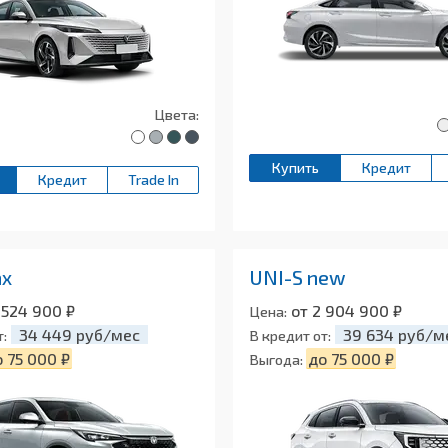
Цвета:
Купить
Кредит
Кредит
Trade In
ax
UNI-S new
 524 900 ₽
от 2 904 900 ₽
Цена:
34 449 руб/мес
39 634 руб/м
т:
В кредит от:
 75 000 ₽
до 75 000 ₽
Выгода: