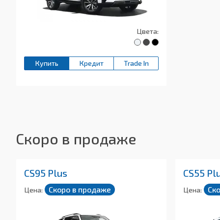
Цвета:
Купить
Кредит
Trade In
Скоро в продаже
CS95 Plus
CS55 Plu
Скоро в продаже
Ск
Цена:
Цена: