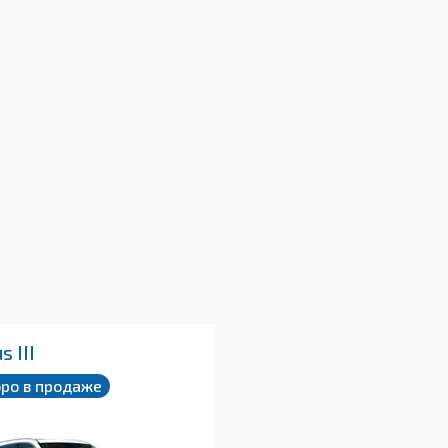
s III
оро в продаже