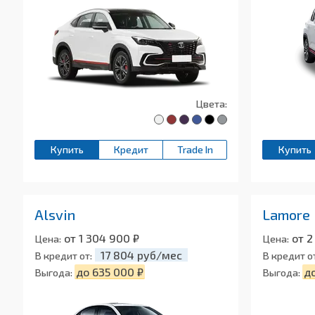
Цвета:
Купить
Кредит
Trade In
Купить
Alsvin
Lamore
от 1 304 900 ₽
от 2
Цена:
Цена:
17 804 руб/мес
В кредит от:
В кредит о
до 635 000 ₽
до
Выгода:
Выгода: