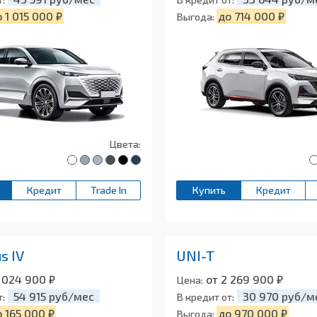
 1 015 000 ₽
до 714 000 ₽
Выгода:
Цвета:
Кредит
Trade In
Купить
Кредит
s IV
UNI-T
 024 900 ₽
от 2 269 900 ₽
Цена:
54 915 руб/мес
30 970 руб/м
т:
В кредит от:
 165 000 ₽
до 970 000 ₽
Выгода: