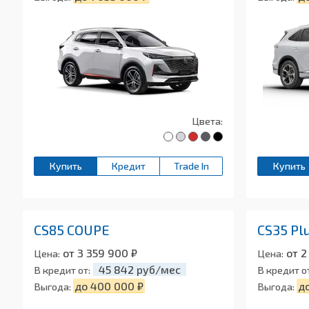
Цвета:
Купить
Кредит
Trade In
Купить
CS85 COUPE
CS35 Pl
от 3 359 900 ₽
от 2
Цена:
Цена:
45 842 руб/мес
В кредит от:
В кредит о
до 400 000 ₽
д
Выгода:
Выгода: