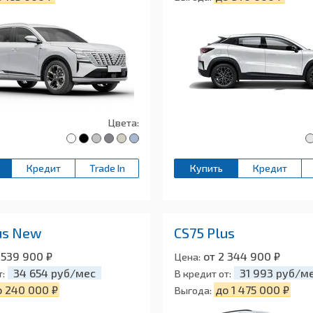
Цвета:
Кредит
Trade In
Купить
Кредит
us New
CS75 Plus
 539 900 ₽
от 2 344 900 ₽
Цена:
34 654 руб/мес
31 993 руб/м
т:
В кредит от:
о 240 000 ₽
до 1 475 000 ₽
Выгода: