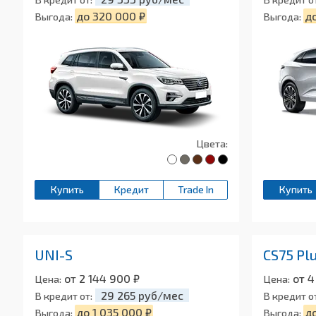
до 320 000 ₽
до
Выгода:
Выгода:
Цвета:
Купить
Кредит
Trade In
Купить
UNI-S
CS75 Plu
от 2 144 900 ₽
от 4
Цена:
Цена:
29 265 руб/мес
В кредит от:
В кредит о
до 1 035 000 ₽
до
Выгода:
Выгода: