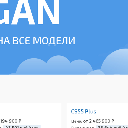
GAN
НА ВСЕ МОДЕЛИ
CS55 Plus
 194 900 ₽
от 2 465 900 ₽
Цена:
43 591 руб/мес
33 644 руб/м
т:
В кредит от: