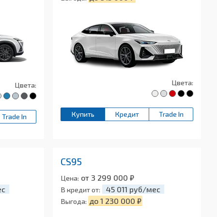
Цвета:
Цвета:
Купить
Кредит
Trade In
Trade In
CS95
от 3 299 000 ₽
Цена:
ес
45 011 руб/мес
В кредит от:
до 1 230 000 ₽
Выгода: