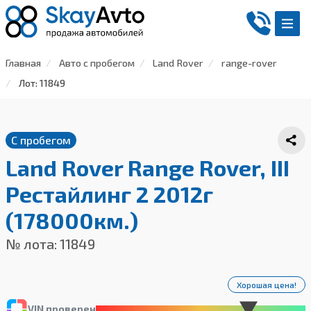
Главная
Авто с пробегом
Land Rover
range-rover
Лот: 11849
С пробегом
Land Rover Range Rover, III
Рестайлинг 2 2012г
(178000км.)
№ лота: 11849
Хорошая цена!
VIN проверен