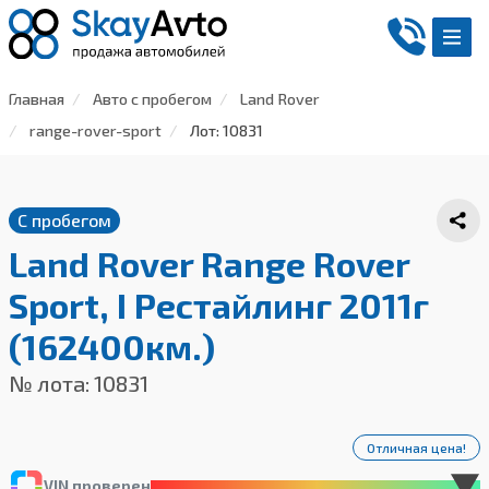
Главная
Авто с пробегом
Land Rover
range-rover-sport
Лот: 10831
С пробегом
Land Rover Range Rover
Sport, I Рестайлинг 2011г
(162400км.)
№ лота: 10831
Отличная цена!
VIN проверен