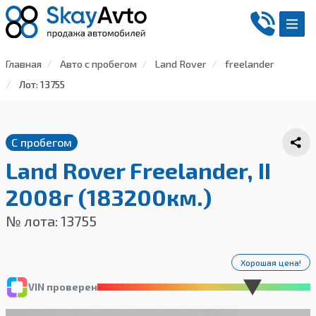
Главная
Авто с пробегом
Land Rover
freelander
Лот: 13755
С пробегом
Land Rover Freelander, II
2008г (183200км.)
№ лота: 13755
Хорошая цена!
VIN проверен