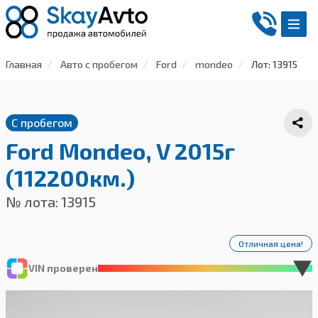
Главная
Авто с пробегом
Ford
mondeo
Лот: 13915
С пробегом
Ford Mondeo, V 2015г
(112200км.)
№ лота: 13915
Отличная цена!
VIN проверен