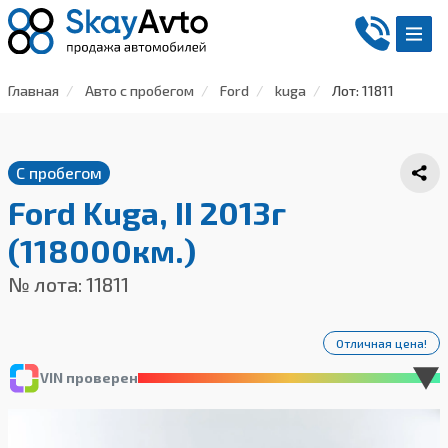
Главная
Авто с пробегом
Ford
kuga
Лот: 11811
С пробегом
Ford Kuga, II 2013г
(118000км.)
№ лота: 11811
Отличная цена!
VIN проверен