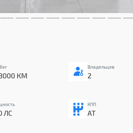
бег
Владельцев
8000 КМ
2
щность
КПП
0 ЛС
AT