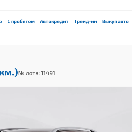
о
С пробегом
Автокредит
Трейд-ин
Выкуп авто
км.)
№ лота: 11491