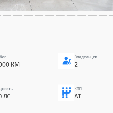
бег
Владельцев
000 КМ
2
щность
КПП
0 ЛС
AT