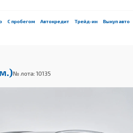
о
С пробегом
Автокредит
Трейд-ин
Выкуп авто
м.)
№ лота: 10135