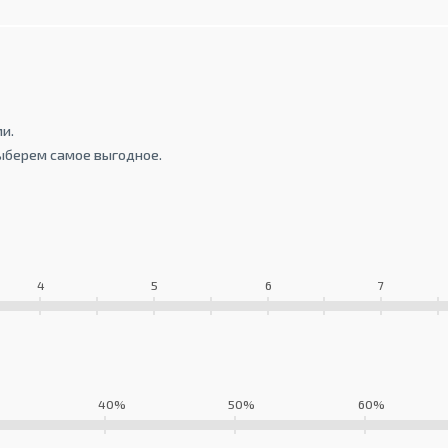
и.
ыберем самое выгодное.
4
5
6
7
40%
50%
60%