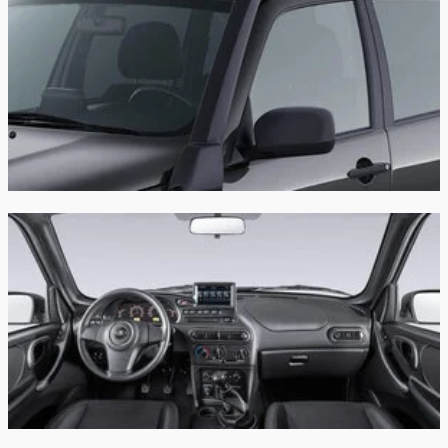
Клиренс:
220 мм
Масса:
1485 кг
Объём багажника:
650 л
Трансмиссия:
Механическая
Привод:
Полный
Независимая -
Передняя подвеска:
многорычажная
Задняя подвеска:
Зависимая - мост
Передние тормоза:
Дисковые
Задние тормоза:
Барабанные