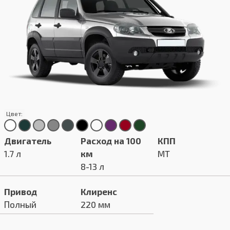
Цвет:
Двигатель
Расход на 100
КПП
1.7 л
км
MT
8-13 л
Привод
Клиренс
Полный
220 мм