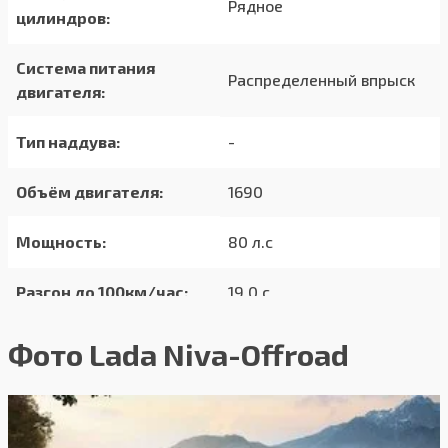
Рядное
цилиндров:
Система питания
Распределенный впрыск
двигателя:
Тип наддува:
-
Объём двигателя:
1690
Мощность:
80 л.с
Разгон до 100км/час:
19.0 с
Максимальная
Фото Lada Niva-Offroad
140 км/ч
скорость:
Расход в городском
13.0/100км
цикле: