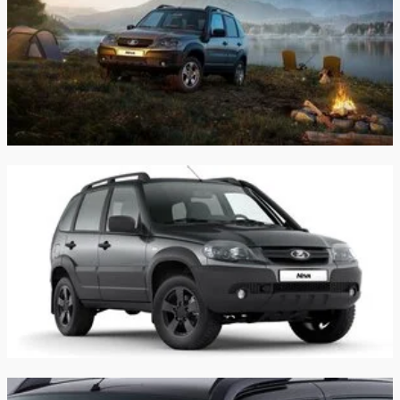
Расход в загородном
8.0/100км
цикле:
Расход в смешанном
10.0/100км
цикле:
Объем топливного
58 л
бака:
Длина:
4056 мм
Ширина:
1800 мм
Высота:
1690 мм
Колёсная база:
2450 мм