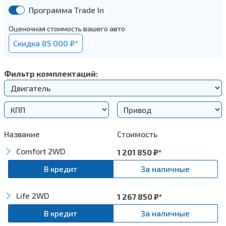
Программа Trade In
Оценочная стоимость вашего авто
Cкидка 85 000 ₽*
Фильтр комплектаций:
Название
Стоимость
Comfort 2WD
1 201 850
₽*
В кредит
За наличные
Безопасно
Life 2WD
1 267 850
₽*
Подушка безопасности водителя
В кредит
За наличные