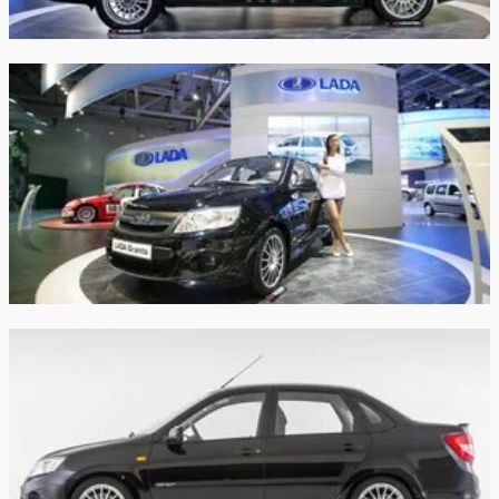
огнетушитель, знак аварийной остановки,
светоотражающий жилет, буксировочный трос,
Задние тормоза:
Дисковые
перчатки х/б)*, стоимость 3 500 руб.
3 года или 50 000 км
закрыть
Гарантия:
пробега