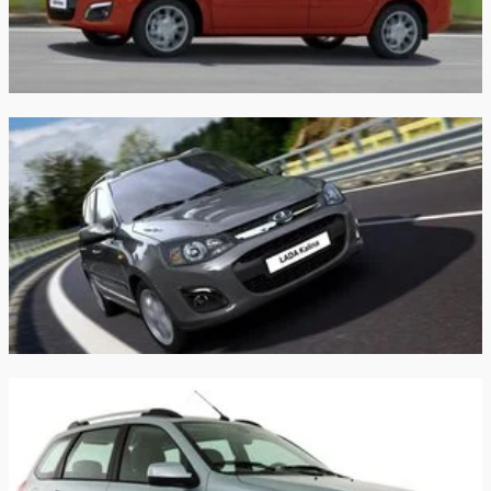
Трансмиссия:
Механическая
Автомат
Привод:
Передний
Передний
Передняя
Независимая -
Независимая -
подвеска:
McPherson
McPherson
Полузависимая -
Полузависимая -
Задняя
торсионная
торсионная
подвеска:
балка
балка
Передние
Дисковые
Дисковые
тормоза:
Задние
Барабанные
Барабанные
тормоза: