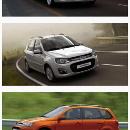
Объем
топливного
50 л
50 л
бака:
Длина:
4084 мм
4084 мм
Ширина:
1700 мм
1700 мм
Высота:
1504 мм
1504 мм
Колёсная база:
2476 мм
2476 мм
Клиренс:
145 мм
145 мм
Масса:
1060 кг
1075 кг
Объём
361 л
361 л
багажника: