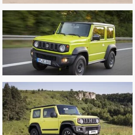
тормоза:
отделении
Органайзер багажного отделения
Производство:
Япония
Мультимедиа
Гарантия:
3 года или 100 000 км пробега
Аудиоподготовка — антенна на крыше + 2
динамика аудиосистемы
Мультимедийная система с 7" экраном и
возможностью подключения смартфона +
навигационная система + Bluetooth
закрыть