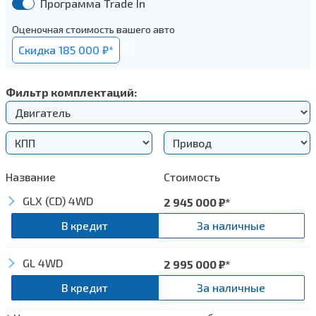
Программа Trade In
Оценочная стоимость вашего авто
Cкидка 185 000 ₽*
Фильтр комплектаций:
Название
Стоимость
GLX (CD) 4WD
2 945 000
₽*
В кредит
За наличные
GL 4WD
Экстерьер
2 995 000
₽*
В кредит
За наличные
Шины 195/80R15 + легкосплавные диски