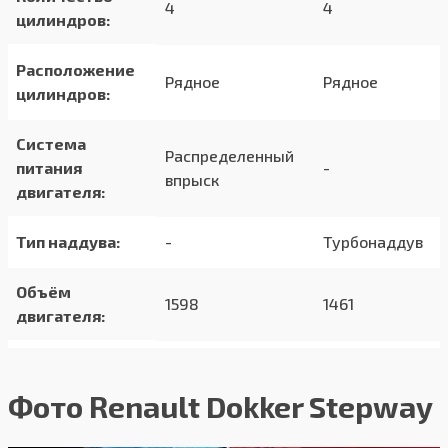
4
4
цилиндров:
Расположение
Рядное
Рядное
цилиндров:
Система
Распределенный
питания
-
впрыск
двигателя:
Тип наддува:
-
Турбонаддув
Объём
1598
1461
двигателя:
Мощность:
82 л.с
90 л.с
Фото Renault Dokker Stepway
Разгон до
14.0 с
13.0 с
100км/час: