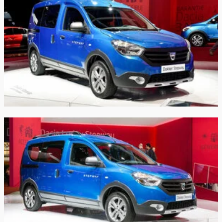
Максимальная
159 км/ч
162 км/ч
скорость:
Расход в
городском
10.0/100км
5.0/100км
цикле:
Расход в
загородном
6.0/100км
4.0/100км
цикле:
Расход в
смешанном
7.0/100км
5.0/100км
цикле:
Объем
топливного
50 л
50 л