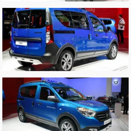
бака:
Длина:
4390 мм
4390 мм
Ширина:
1767 мм
1767 мм
Высота:
1852 мм
1852 мм
Колёсная база:
2810 мм
2810 мм
Клиренс:
190 мм
190 мм
Масса:
1365 кг
1395 кг
Объём
800 л
800 л
багажника:
Трансмиссия:
Механическая
Механическая