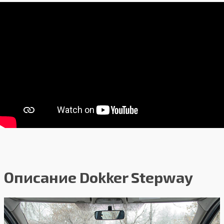
подвеска:
со
со
стабилизатором
стабилизатором
поперечной
поперечной
устойчивости
устойчивости
Передние
Дисковые
Дисковые
тормоза:
Задние
Барабанные
Барабанные
тормоза:
Гарантия:
3 года или 100 000 км пробега
Описание Dokker Stepway