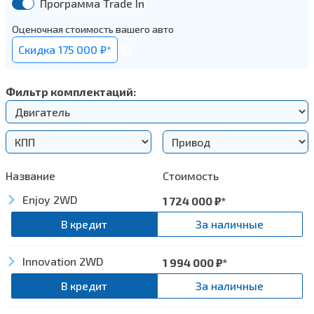
Программа Trade In
Оценочная стоимость вашего авто
Cкидка 175 000 ₽*
Фильтр комплектаций:
Название
Стоимость
Enjoy 2WD
1 724 000
₽*
В кредит
За наличные
Innovation 2WD
Безопасность
1 994 000
₽*
В кредит
За наличные
Антиблокировочная тормозная система (ABS)