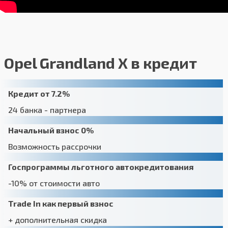
Пакет "Winter Options": ThermaTec - лобовое
стекло с электрообогревом всей поверхности,
обогрев передних и задних сидений, обогрев
рулевого колеса
Opel Grandland X в кредит
Дополнительные опции
Кредит от 7.2%
Окраска кузова "перламутр" — 25 000 руб.
24 банка - партнера
Окраска кузова металлик — 18 000 руб.
Начальный взнос 0%
закрыть
Возможность рассрочки
Госпрограммы льготного автокредитования
-10% от стоимости авто
Trade In как первый взнос
+ дополнительная скидка