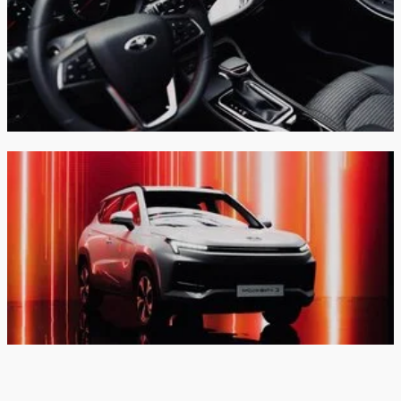
Антипробуксовочная система (TCS)
Ассистент экстренного торможения (HBA)
Система помощи при старте на подъеме (HSA)
Предупреждение о превышении скорости
Звуковой сигнал для пешеходов при движении
на малой скорости
Автоматическая блокировка дверей при
наборе скорости
Автоматическое отпирание дверей при
столкновении
Предохранительные детские замки дверей
закрыть