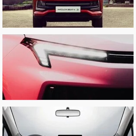
Разъемы (2 шт.) USB для задних пассажиров
для подключения внешних устройств
Розетка 12В для передних пассажиров
Зарядное устройство
Зарядное устройство для зарядки от бытовой
розетки 220В
Кабель однофазный для зарядки от ЭЗС
переменного тока, "Type2-Type2"
Безопасность
Фронтальные подушки безопасности
водителя и переднего пассажира
Боковые подушки безопасности водителя и
переднего пассажира