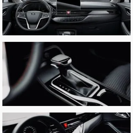
Боковые шторки безопасности
Передние ремни безопасности с
преднатяжителями и регулировкой по высоте
Система напоминания о непристегнутом
ремне безопасности водителя и переднего
пассажира
Трехточечные ремни безопасности для
заднего среднего сиденья с преднатяжителями
Система напоминания о непристегнутом
ремне безопасности задних пассажиров
Система крепления ISOFIX для задних сидений
Иммобилайзер
Система контроля давления в шинах (TPMS)
Aнтиблокировочная система (ABS) + Система
распределения тормозного усилия (EBD)
Система курсовой стабилизации (ESP)