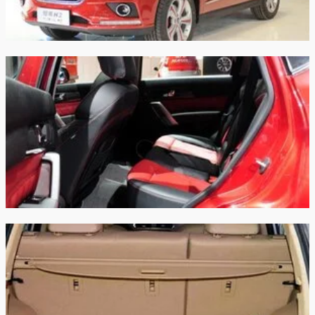
Трансмиссия:
Механическая
Механическая
Привод:
Передний
Полный
Передняя
независимая
независимая
подвеска:
McPherson
McPherson
Задняя
независимая
независимая
подвеска:
многорычажная
многорычажная
Передние
дисковые
дисковые
тормоза:
вентилируемые
вентилируемые
Задние
дисковые
дисковые
тормоза:
Производство:
Китай