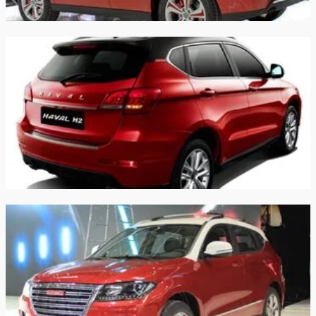
топливного
70 л
70 л
бака:
Длина:
4335 мм
4335 мм
Ширина:
1814 мм
1814 мм
Высота:
1695 мм
1695 мм
Колёсная база:
2560 мм
2560 мм
Клиренс:
184 мм
184 мм
Масса:
1985 кг
1985 кг
Объём
300 л
300 л
багажника: