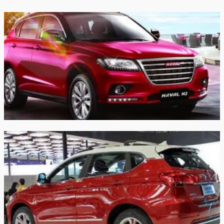
-
-
100км/час:
Максимальная
190 км/ч
190 км/ч
скорость:
Расход в
городском
8.0/100км
8.0/100км
цикле:
Расход в
загородном
7.0/100км
7.0/100км
цикле:
Расход в
смешанном
8.0/100км
8.0/100км
цикле:
Объем