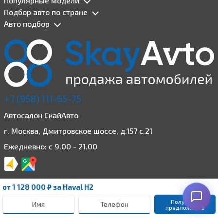
Популярные модели
Подбор авто по стране
Авто подбор
+7 (958) 111-65-75
Автосалон СкайАвто
г. Москва, Дмитровское шоссе, д.157 с.21
Ежедневно: с 9.00 - 21.00
от
1 128 000 ₽
за Haval H2
Получить 
Наш сайт использует файлы cookie для лучшего пользовательского
предложение
опыта. Если вы не хотите их передавать, отключите cookie в