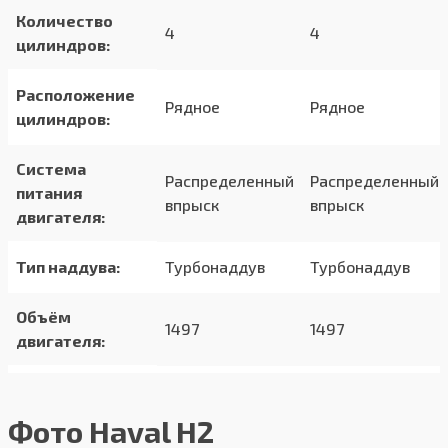
Количество
4
4
цилиндров:
Расположение
Рядное
Рядное
цилиндров:
Система
Распределенный
Распределенный
питания
впрыск
впрыск
двигателя:
Тип наддува:
Турбонаддув
Турбонаддув
Объём
1497
1497
двигателя:
Мощность:
143 л.с
143 л.с
Фото Haval H2
Разгон до