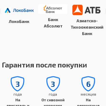
Банк
Азиатско-
ЛокоБанк
Абсолют
Тихоокеанский
Банк
Гарантия после покупки
3
3
6
года
года
месяцев
На
От сквозной
На
двигатель и
коррозии
ремонтные