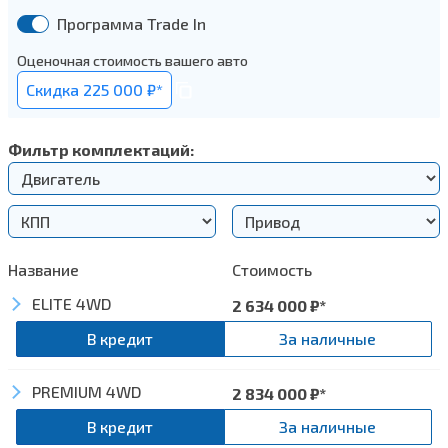
Программа Trade In
Оценочная стоимость вашего авто
Cкидка 225 000 ₽*
Фильтр комплектаций:
Название
Стоимость
ELITE 4WD
2 634 000
₽*
В кредит
За наличные
Экстерьер
PREMIUM 4WD
2 834 000
₽*
Рейлинги на крыше и зеркала заднего вида,
В кредит
За наличные
окрашенные в серый цвет