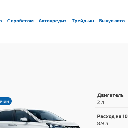
о
С пробегом
Автокредит
Трейд-ин
Выкуп авто
Двигатель
ичии
2 л
Расход на 1
8.9 л