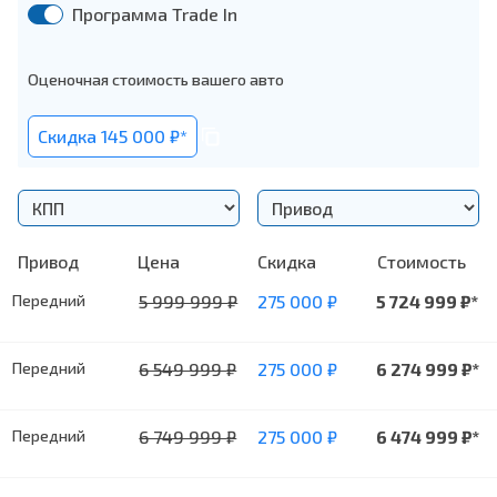
Программа Trade In
Оценочная стоимость вашего авто
Cкидка 145 000 ₽*
Привод
Цена
Cкидка
Стоимость
Передний
5 999 999
₽
275 000
₽
5 724 999
₽*
Передний
6 549 999
₽
275 000
₽
6 274 999
₽*
Передний
6 749 999
₽
275 000
₽
6 474 999
₽*
вка высоты + функция сигнализации о включении фар + ф