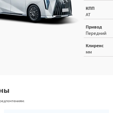
КПП
AT
Привод
Передний
Клиренс
мм
ены
предпочтениям: