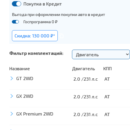
Покупка в Кредит
Выгода при оформлении покупки авто в кредит
Госпрограмма 0 ₽
Скидка: 130 000 ₽*
Фильтр комплектаций:
Название
Двигатель
КПП
GT 2WD
2.0 /231 л.с
AT
GX 2WD
Экстерьер
2.0 /231 л.с
AT
Шины 225/55 R18
GX Premium 2WD
Экстерьер
2.0 /231 л.с
AT
Светодиодные фары (автоматическая регулиро
управления дальним светом)
Шины 225/55 R18