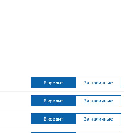
В кредит
За наличные
В кредит
За наличные
В кредит
За наличные
ункция Follow Me Home + система адаптивного