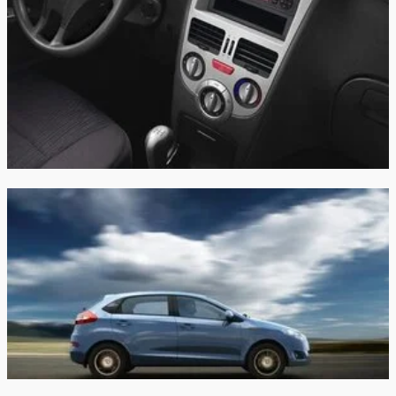
Объём багажника:
380 л
Трансмиссия:
Механическая
Привод:
Передний
независимая,
Передняя подвеска:
пружинная
Задняя подвеска:
зависимая, пружинная
дисковые
Передние тормоза:
вентилируемые
Задние тормоза:
барабанные
Производство:
Черкесск