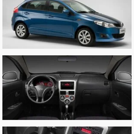
5.8/100км
цикле:
Расход в смешанном
7.2/100км
цикле:
Объем топливного бака:
50 л
Длина:
4139 мм
Ширина:
1686 мм
Высота:
1492 мм
Колёсная база:
2527 мм
Клиренс:
140 мм
Масса:
1275 кг