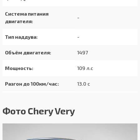
Система питания
-
двигателя:
Тип наддува:
-
Объём двигателя:
1497
Мощность:
109 л.с
Разгон до 100км/час:
13.0 с
Максимальная скорость:
160 км/ч
Фото Chery Very
Расход в городском
7.7/100км
цикле:
Расход в загородном