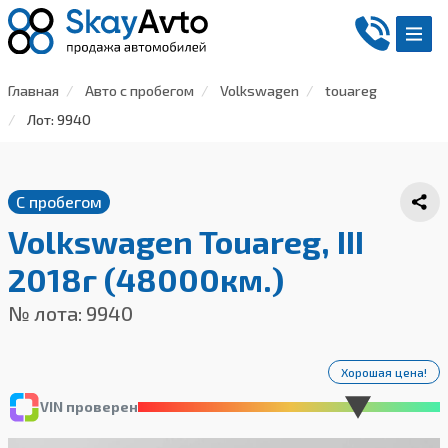
Главная
Авто с пробегом
Volkswagen
touareg
Лот: 9940
С пробегом
Volkswagen Touareg, III
2018г (48000км.)
№ лота: 9940
Хорошая цена!
VIN проверен