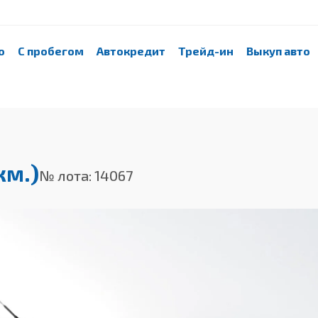
о
С пробегом
Автокредит
Трейд-ин
Выкуп авто
км.)
№ лота: 14067