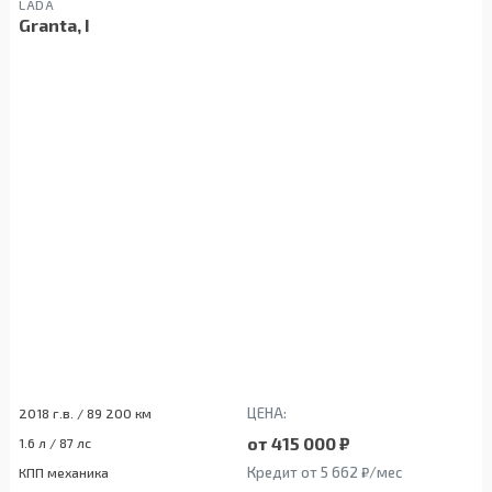
LADA
Granta, I
ЦЕНА:
2018 г.в. / 89 200 км
от 415 000 ₽
1.6 л / 87 лс
Кредит от 5 662 ₽/мес
КПП механика