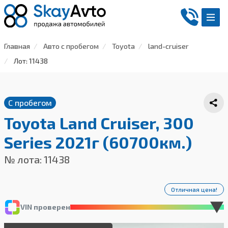
Главная
Авто с пробегом
Toyota
land-cruiser
Лот: 11438
С пробегом
Toyota Land Cruiser, 300
Series 2021г (60700км.)
№ лота: 11438
Отличная цена!
VIN проверен