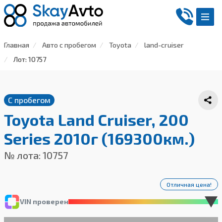
Главная
Авто с пробегом
Toyota
land-cruiser
Лот: 10757
С пробегом
Toyota Land Cruiser, 200
Series 2010г (169300км.)
№ лота: 10757
Отличная цена!
VIN проверен