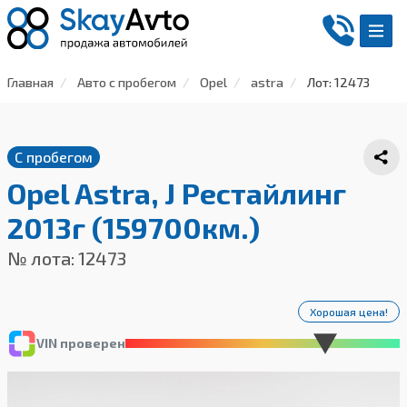
Главная
Авто с пробегом
Opel
astra
Лот: 12473
С пробегом
Opel Astra, J Рестайлинг
2013г (159700км.)
№ лота: 12473
Хорошая цена!
VIN проверен