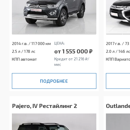
2014 г.в. / 117 000 км
ЦЕНА:
2017 г.в. / 7
от 1 555 000 ₽
2.5 л / 178 лс
2.0 л / 146 л
КПП автомат
Кредит от 21 216 ₽/
КПП Вариат
мес
ПОДРОБНЕЕ
Pajero, IV Рестайлинг 2
Outlande