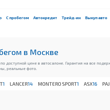
о
С пробегом
Автокредит
Трейд-ин
Выкуп авто
обегом в Москве
 и по доступной цене в автосалоне. Гарантия на все под
ны, реальные фото.
T
1
LANCER
14
MONTERO SPORT
1
ASX
16
PA