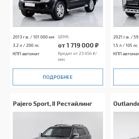
2013 г.в. / 101 000 км
ЦЕНА:
2021 г.в. / 5
от 1 719 000 ₽
3.2 л / 200 лс
1.5 л / 105 лс
КПП автомат
Кредит от 23 454 ₽/
КПП автома
мес
ПОДРОБНЕЕ
Pajero Sport, II Рестайлинг
Outlande