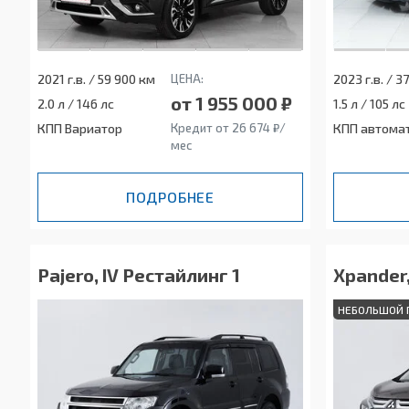
2021 г.в. / 59 900 км
ЦЕНА:
2023 г.в. / 3
от 1 955 000 ₽
2.0 л / 146 лс
1.5 л / 105 лс
КПП Вариатор
Кредит от 26 674 ₽/
КПП автома
мес
ПОДРОБНЕЕ
Pajero, IV Рестайлинг 1
Xpander,
НЕБОЛЬШОЙ 