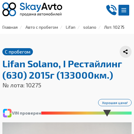
Главная
Авто с пробегом
Lifan
solano
Лот: 10275
С пробегом
Lifan Solano, I Рестайлинг
(630) 2015г (133000км.)
№ лота: 10275
Хорошая цена!
VIN проверен