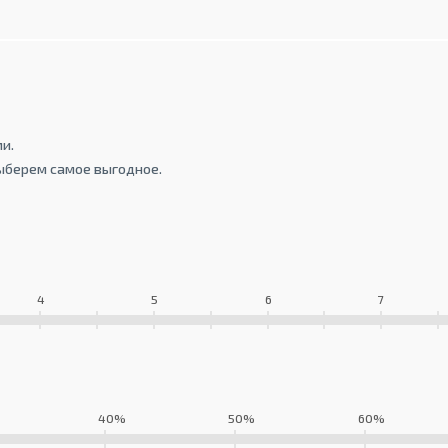
и.
ыберем самое выгодное.
4
5
6
7
40%
50%
60%