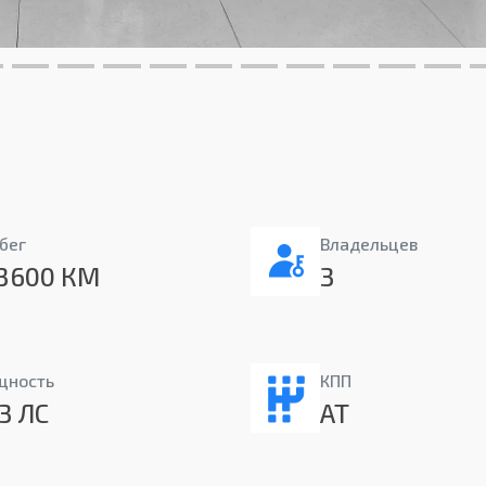
бег
Владельцев
3600 КМ
3
щность
КПП
3 ЛС
AT