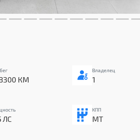
бег
Владелец
8300 КМ
1
щность
КПП
5 ЛС
MT