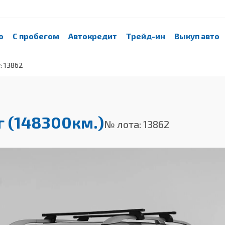
о
С пробегом
Автокредит
Трейд-ин
Выкуп авто
: 13862
4г (148300км.)
№ лота: 13862