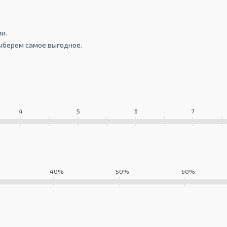
и.
ыберем самое выгодное.
4
5
6
7
40%
50%
60%