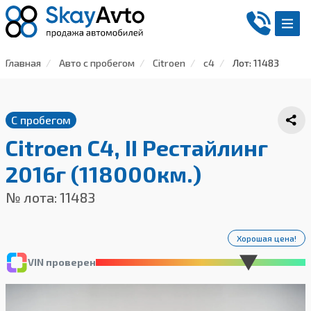
Главная
Авто с пробегом
Citroen
c4
Лот: 11483
С пробегом
Citroen C4, II Рестайлинг
2016г (118000км.)
№ лота: 11483
Хорошая цена!
VIN проверен