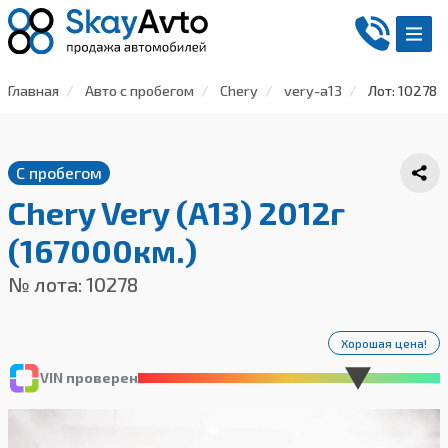
Главная
Авто с пробегом
Chery
very-a13
Лот: 10278
С пробегом
Chery Very (A13) 2012г
(167000км.)
№ лота: 10278
Хорошая цена!
VIN проверен