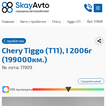
Главная
Авто с пробегом
Chery
tiggo-t11
Лот: 11909
С пробегом
Chery Tiggo (T11), I 2006г
(199000км.)
№ лота: 11909
Средняя цена!
VIN проверен