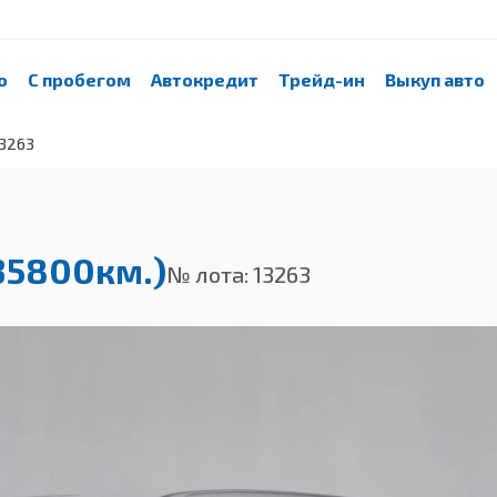
о
С пробегом
Автокредит
Трейд-ин
Выкуп авто
13263
(35800км.)
№ лота: 13263