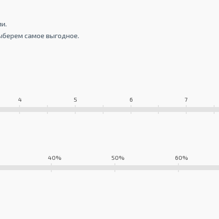
и.
ыберем самое выгодное.
4
5
6
7
40%
50%
60%