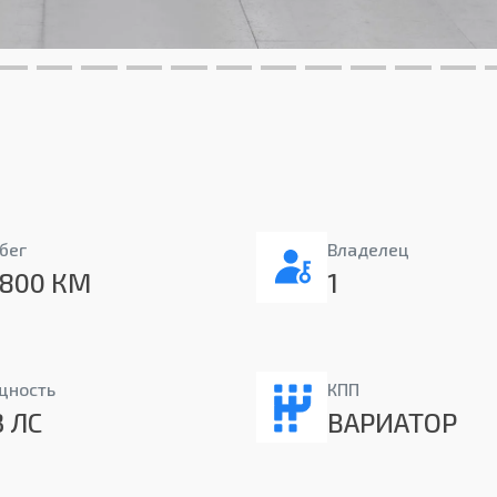
бег
Владелец
800 КМ
1
щность
КПП
3 ЛС
ВАРИАТОР