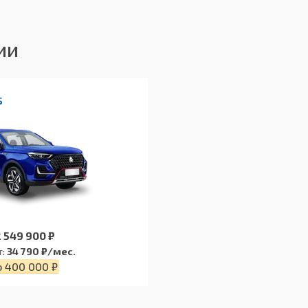
Дисковые
ии
Барабанные
s
 549 900 ₽
т:
34 790 ₽/мес.
о 400 000 ₽