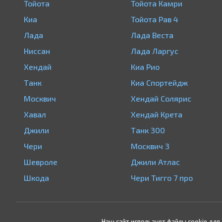
Тойота
Тойота Камри
Киа
Тойота Рав 4
Лада
Лада Веста
Ниссан
Лада Ларгус
Хендай
Киа Рио
Танк
Киа Спортейдж
Москвич
Хендай Солярис
Хавал
Хендай Крета
Джили
Танк 300
Чери
Москвич 3
Шевроле
Джили Атлас
Шкода
Чери Тигго 7 про
Наш сайт использует файлы cookie для