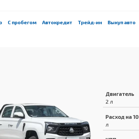
о
С пробегом
Автокредит
Трейд-ин
Выкуп авто
Двигатель
2 л
Расход на 1
л