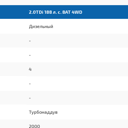
2.0TDi 188 л. с. 8AT 4WD
Дизельный
-
-
4
-
-
Турбонаддув
2000