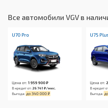
Передние тормоза:
Все автомобили VGV в налич
Задние тормоза:
U70 Pro
U75 Plu
Цена от:
1 959 900 ₽
Цена от:
2
В кредит от:
26 741 ₽/мес.
В кредит о
до 340 000 ₽
д
Выгода:
Выгода: