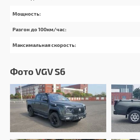
Мощность:
Разгон до 100км/час:
Максимальная скорость:
Расход в городском цикле:
Фото VGV S6
Расход в загородном цикле:
Расход в смешанном цикле:
Объем топливного бака:
Длина:
Ширина: