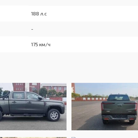
188 л.с
-
175 км/ч
-
-
-
-
5370 мм
1890 мм