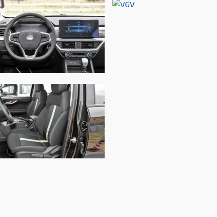
1890 мм
3230 мм
-
-
-
Автоматическая
Полный
Независимая, на двойных поперечных рычаг
Зависимая, рессорная