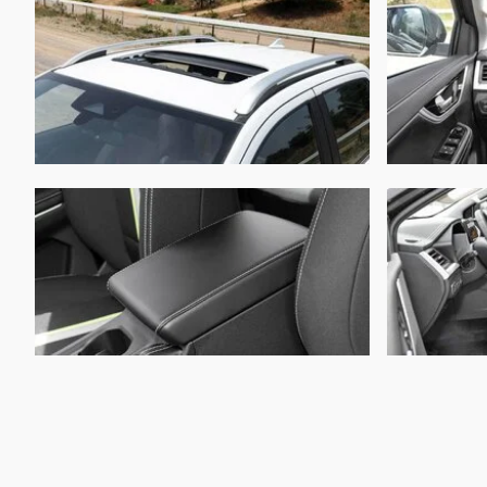
Высота:
Колёсная база:
Клиренс:
Масса:
Объём багажника:
Трансмиссия:
Привод:
Передняя подвеска:
Задняя подвеска: