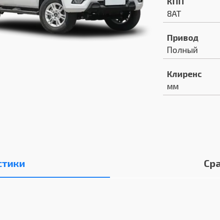
КПП
8AT
Привод
Полный
Клиренс
мм
стики
Ср