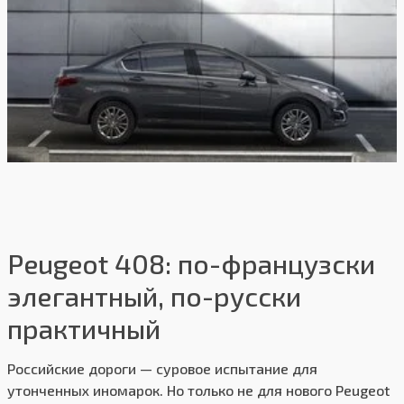
Лакокрасочное покрытие кузова "металлик"
или "белый лак" - 18 000 руб.
Система ЭРА-ГЛОНАСС (включает в себя
опцию WLUV) - 8 000 руб.
закрыть
Лакокрасочное покрытие кузова "металлик"
или "белый лак" - 13 000 руб.
Лакокрасочное покрытие кузова "металлик"
или "белый лак" - 18 000 руб.
закрыть
Peugeot 408: по-французски
элегантный, по-русски
практичный
Российские дороги — суровое испытание для
утонченных иномарок. Но только не для нового Peugeot