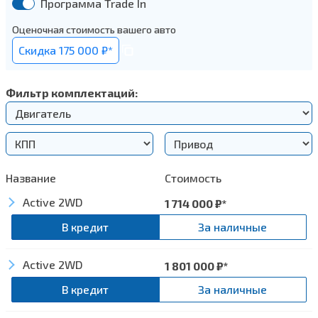
Программа Trade In
Оценочная стоимость вашего авто
Cкидка 175 000 ₽*
Фильтр комплектаций:
Название
Стоимость
Active 2WD
1 714 000
₽*
В кредит
За наличные
Active 2WD
1 801 000
₽*
Система динамической стабилизации (ESP)
В кредит
За наличные
Aнтиблокировочная система (ABS) + Система
помощи при экстренном торможении (AFU)