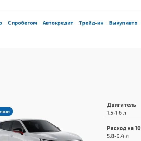
о
С пробегом
Автокредит
Трейд-ин
Выкуп авто
Двигатель
ичии
1.5-1.6 л
Расход на 1
5.8-9.4 л