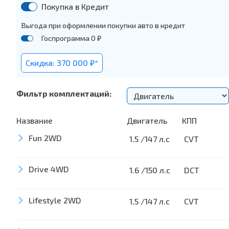
Покупка в Кредит
Выгода при оформлении покупки авто в кредит
Госпрограмма 0 ₽
Скидка: 370 000 ₽*
Фильтр комплектаций:
Название
Двигатель
КПП
Fun 2WD
1.5 /147 л.с
CVT
Drive 4WD
Дизайн
1.6 /150 л.с
DCT
17-дюймовые алюминиевые литые диски
Безопасность
Lifestyle 2WD
1.5 /147 л.с
CVT
Окраска металлик (на выбор)
Подушки безопасности боковые
Задний спортивный спойлер