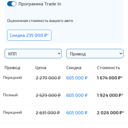
Программа Trade In
Оценочная стоимость вашего авто
Cкидка 235 000 ₽*
Привод
Цена
Cкидка
Стоимость
Передний
2 279 000
₽
605 000
₽
1 674 000
₽*
Полный
2 529 000
₽
605 000
₽
1 924 000
₽*
Передний
2 631 000
₽
605 000
₽
2 026 000
₽*