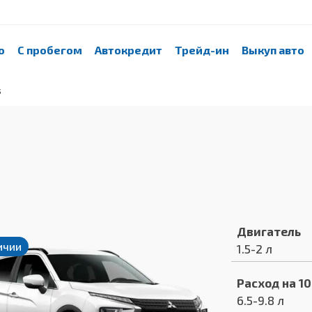
о
С пробегом
Автокредит
Трейд-ин
Выкуп авто
s
Двигатель
ичии
1.5-2 л
Расход на 1
6.5-9.8 л