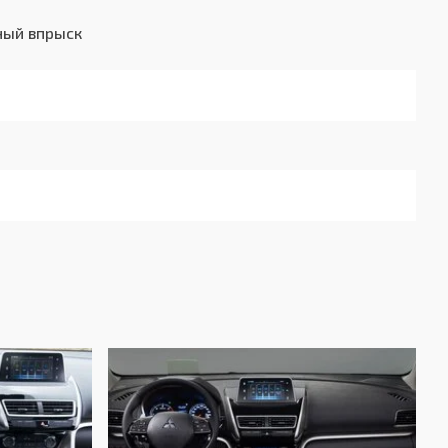
ный впрыск
 System (KOS)
 System (KOS)