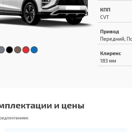
КПП
CVT
Привод
Передний, П
Клиренс
183 мм
омплектации и цены
предпочтениям: