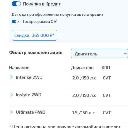
Покупка в Кредит
Выгода при оформлении покупки авто в кредит
Госпрограмма 0 ₽
Скидка: 365 000 ₽*
Фильтр комплектаций:
Название
Двигатель
КПП
Intense 2WD
2.0 /150 л.с
CVT
Instyle 2WD
Наружное оборудование
2.0 /150 л.с
CVT
Боковые зеркала заднего вида с электроприв
Ultimate 4WD
Наружное оборудование
1.5 /150 л.с
CVT
Окрашенные в цвет кузова наружные ручки дв
Боковые зеркала заднего вида с электроприв
* Цена актуальна при покупке автомобиля в кредит
Задний спойлер