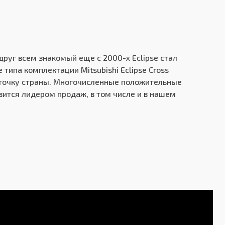
друг всем знакомый еще с 2000-х Eclipse стал
ой по высоте
ипа комплектации Mitsubishi Eclipse Cross
 точку страны. Многочисленные положительные
- McPherson
вится лидером продаж, в том числе и в нашем
я пружинная, со стабилизатором поперечной
ой по высоте
нтилируемые