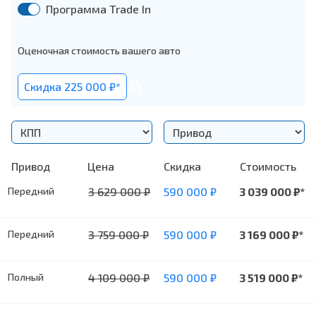
Программа Trade In
Оценочная стоимость вашего авто
Cкидка 225 000 ₽*
Привод
Цена
Cкидка
Стоимость
Передний
3 629 000
₽
590 000
₽
3 039 000
₽*
Передний
3 759 000
₽
590 000
₽
3 169 000
₽*
одом и обогревом
Полный
4 109 000
₽
590 000
₽
3 519 000
₽*
ерей
одом и обогревом