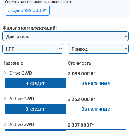
Оценочная стоимость вашего авто
Cкидка 185 000 ₽*
Фильтр комплектаций:
Название
Стоимость
Drive 2WD
2 093 000
₽*
В кредит
За наличные
Active 2WD
Интерьер
2 252 000
₽*
В кредит
За наличные
Материал обивки салона — ткань
Active 2WD
Интерьер
2 397 000
₽*
Экстерьер