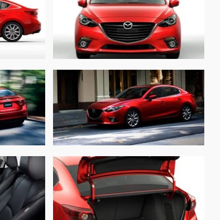
1 л
4585 мм
1795 мм
1450 мм
2700 мм
160 мм
775 кг
408 л
Автомат