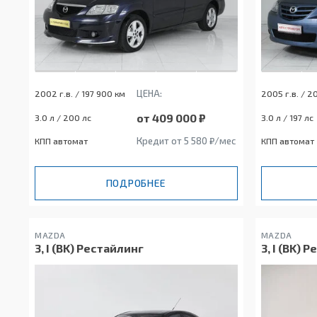
ЦЕНА:
2002 г.в. / 197 900 км
2005 г.в. / 2
от 409 000 ₽
3.0 л / 200 лс
3.0 л / 197 лс
Кредит от 5 580 ₽/мес
КПП автомат
КПП автомат
ПОДРОБНЕЕ
MAZDA
MAZDA
3, I (BK) Рестайлинг
3, I (BK) 