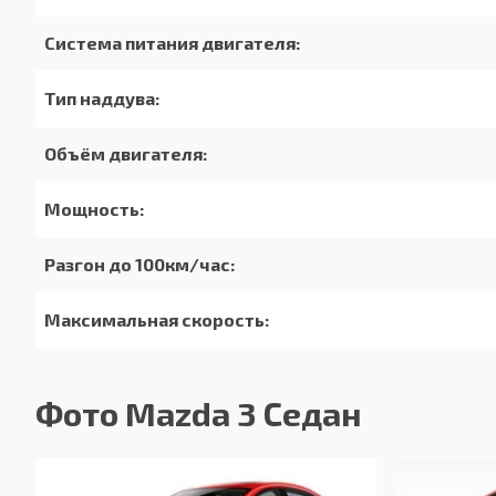
Система питания двигателя:
Тип наддува:
Объём двигателя:
Мощность:
Разгон до 100км/час:
Максимальная скорость:
Расход в городском цикле:
Фото Mazda 3 Седан
Расход в загородном цикле:
Расход в смешанном цикле: