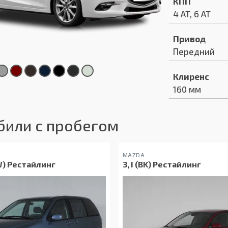
КПП
4 AT, 6 AT
Привод
Передний
Клиренс
160 мм
били с пробегом
MAZDA
LW) Рестайлинг
3, I (BK) Рестайлинг