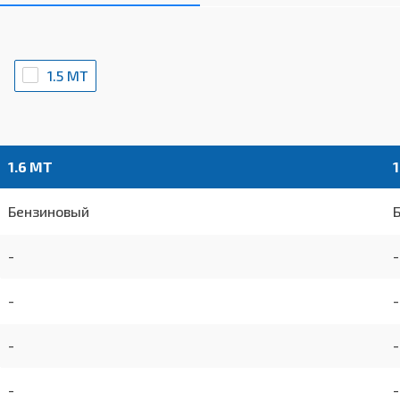
1.5 MT
1.6 MT
1
Бензиновый
-
-
-
-
-
-
-
-