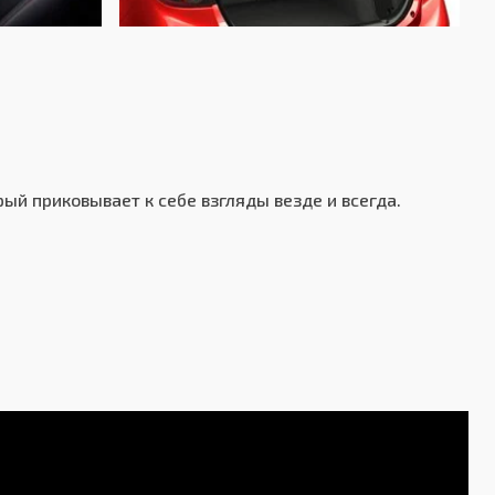
Передний
Независимая - McPherson
Независимая - многорычажная
 приковывает к себе взгляды везде и всегда.
Дисковые вентилируемые
Дисковые