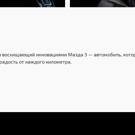
Передний
Независимая - McPherson
Независимая - многорычажная
осхищающий инновациями Мазда 3 — автомобиль, который
Дисковые вентилируемые
 радость от каждого километра.
Дисковые
Япония
3 года или 100 000 км пробега