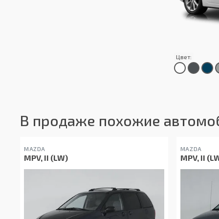
Цвет:
В продаже похожие автомо
MAZDA
MAZDA
MPV, II (LW)
MPV, II (