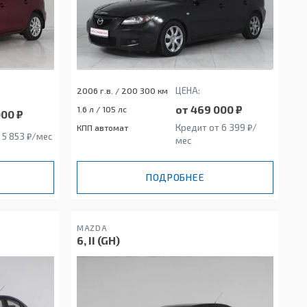
ЦЕНА:
2006 г.в. / 200 300 км
от 469 000 ₽
1.6 л / 105 лс
000 ₽
Кредит от 6 399 ₽/
КПП автомат
 5 853 ₽/мес
мес
ПОДРОБНЕЕ
MAZDA
6, II (GH)