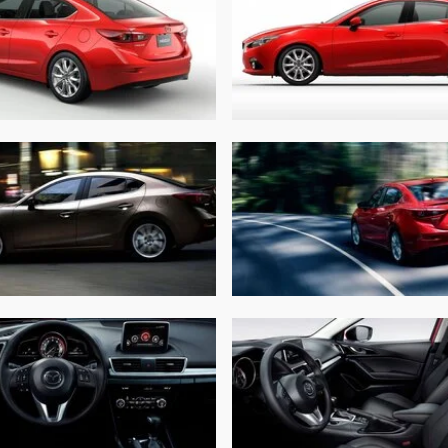
51 л
5
4585 мм
1795 мм
1450 мм
2700 мм
150 мм
1775 кг
1
408 л
Механическая