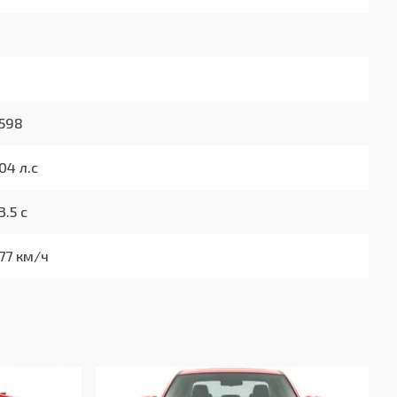
1598
04 л.с
3.5 с
77 км/ч
8.7/100км
4.9/100км
6.3/100км