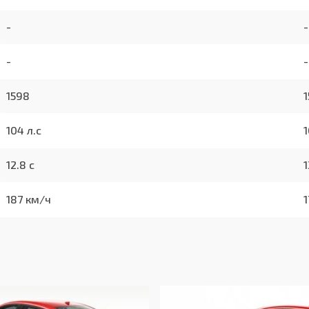
-
-
-
-
1598
104 л.с
1
12.8 с
1
187 км/ч
1
7.6/100км
4.6/100км
5.7/100км