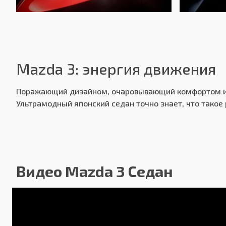
Привод:
Передняя подвеска:
Mazda 3: энергия движения
Задняя подвеска:
Поражающий дизайном, очаровывающий комфортом и в
Передние тормоза:
Ультрамодный японский седан точно знает, что такое
Задние тормоза:
Производство:
Видео Mazda 3 Седан
Гарантия: