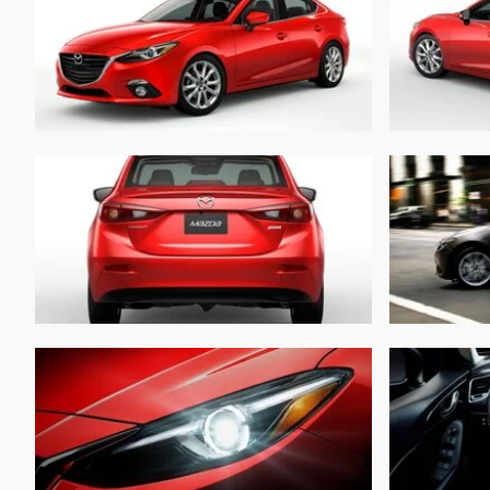
Объем топливного бака:
Длина:
Ширина:
Высота:
Колёсная база:
Клиренс:
Масса:
Объём багажника:
Трансмиссия: