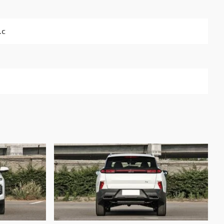
.с
100км
100км
100км
 мм