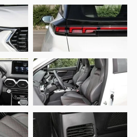
 мм
 мм
 мм
мм
кг
матическая 6-ти ступенчатая
дний
висимая подвеска типа Макферсон