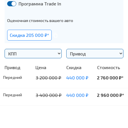
Программа Trade In
Оценочная стоимость вашего авто
Cкидка 205 000 ₽*
Привод
Цена
Cкидка
Стоимость
Передний
3 200 000
₽
440 000
₽
2 760 000
₽*
Передний
3 400 000
₽
440 000
₽
2 960 000
₽*