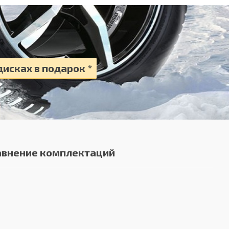
высоте)
исках в подарок *
высоте)
ссажирское сиденье
ссажирское сиденье
авнение комплектаций