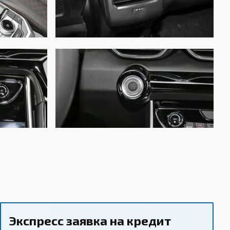
орычажная независимая
овые вентилируемые
овые
Экспресс заявка на кредит