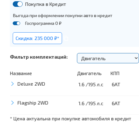
Покупка в Кредит
Выгода при оформлении покупки авто в кредит
Госпрограмма 0 ₽
Скидка: 235 000 ₽*
Фильтр комплектаций:
Название
Двигатель
КПП
Deluxe 2WD
1.6 /195 л.с
6AT
Flagship 2WD
Безопасность
1.6 /195 л.с
6AT
Центральный замок
* Цена актуальна при покупке автомобиля в кредит
Безопасность
Передние двойные подушки безопасности
Центральный замок
Боковые подушки безопасности