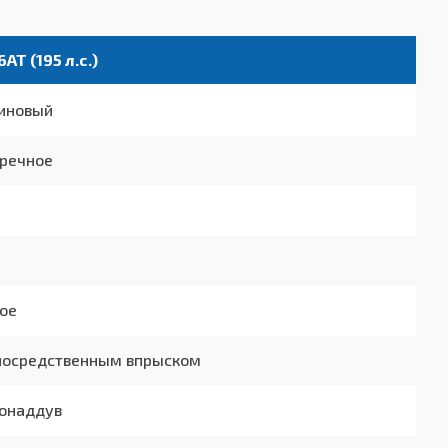
6AT (195 л.с.)
иновый
речное
ое
посредственным впрыском
онаддув