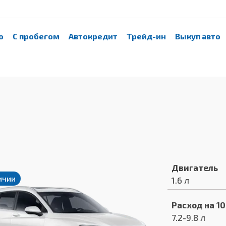
о
С пробегом
Автокредит
Трейд-ин
Выкуп авто
Двигатель
ичии
1.6 л
Расход на 1
7.2-9.8 л