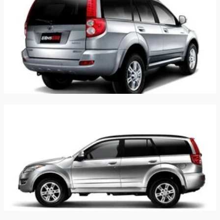
Клиренс:
170 мм
Масса:
1805 кг
Объём багажника:
810 л
Трансмиссия:
Механическая
Привод:
Полный
Независимая -
Передняя подвеска:
многорычажная
Задняя подвеска:
Зависимая
Передние тормоза:
Дисковые вентилируемые
Задние тормоза:
Дисковые вентилируемые