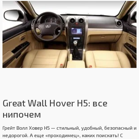
Производство:
с. Ново-Харитоново
3 года или 100 000 км
Гарантия:
пробега
Great Wall Hover H5: все
нипочем
Грейт Волл Ховер Н5 — стильный, удобный, безопасный и
недорогой. А еще «проходимец», каких поискать! С