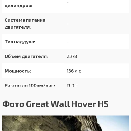
-
цилиндров:
Система питания
-
двигателя:
Тип наддува:
-
Объём двигателя:
2378
Мощность:
136 л.с
Разгон до 100км/час:
11.0 с
Максимальная
Фото Great Wall Hover H5
160 км/ч
скорость:
Расход в городском
10.7/100км
цикле: