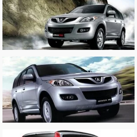
Расход в загородном
8.2/100км
цикле:
Расход в смешанном
9.4/100км
цикле:
Объем топливного
70 л
бака:
Длина:
4649 мм
Ширина:
1810 мм
Высота:
1745 мм
Колёсная база:
2700 мм