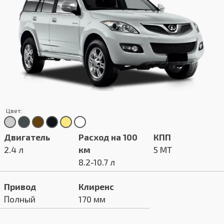
Цвет:
Двигатель
Расход на 100
КПП
2.4 л
км
5 MT
8.2-10.7 л
Привод
Клиренс
Полный
170 мм