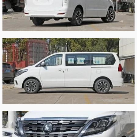
Задняя
стабилизатором поперечной
подвеска:
устойчивости
Передние
Дисковые вентилируемые
тормоза:
Задние
Дисковые
тормоза:
Производство:
Китай