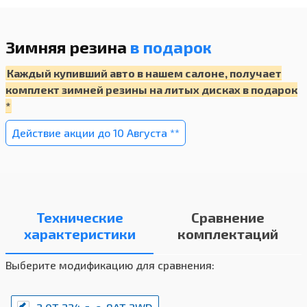
Пассажирская подушка безопасности
Сигнализация непристегнутого ремня
Зимняя резина
в подарок
безопасности водителя
Каждый купивший авто в нашем салоне, получает
ISOFIX
комплект зимней резины на литых дисках в подарок
Иммобилайзер
*
Центральный замок
Действие акции до 10 Августа **
Механический ключ
Складной дистанционный ключ
Смарт-ключ
Система бесключевого доступа
Технические
Сравнение
характеристики
Запуск двигателя с кнопки
комплектаций
Антиблокировочная система тормозов (ABS)
Выберите модификацию для сравнения:
Системы стабилизации (ESP/DSC/VSC, etc.)
Система помощи при подъеме