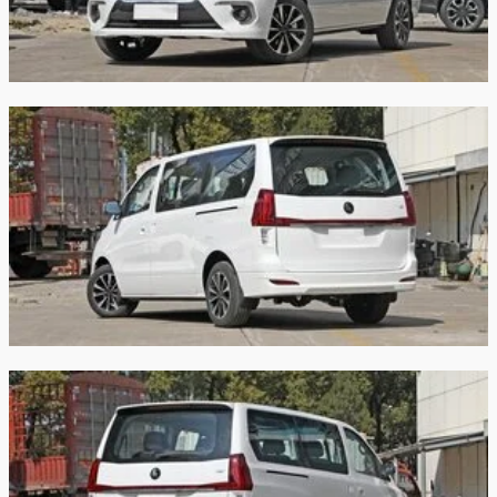
Водительское сиденье с 6-позиционной
Колёсная база:
3198 мм
регулировкой
Пассажирское сиденье с 4-позиционной
Клиренс:
-
регулировкой
Масса:
2000 кг
Сиденья второго ряда раздельные 1+1
Объём
-
закрыть
багажника:
Трансмиссия:
Автоматическая
Привод:
Задний
Передняя
Независимая McPherson
подвеска:
Пятирычажная пружиная со