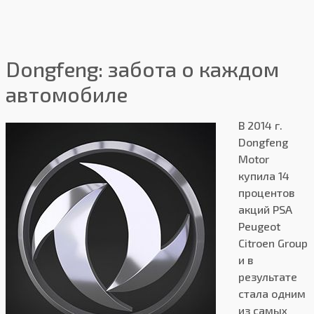
Dongfeng: забота о каждом
автомобиле
В 2014 г.
Dongfeng
Motor
купила 14
процентов
акций PSA
Peugeot
Citroen Group
и в
результате
стала одним
из самых