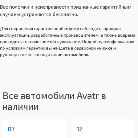
Функция экстренного автоматического
приложение при активном Bluetooth соединении
Все поломки и неисправности признанные гарантийным
закрыть
торможения при обнаружении приближения
случаем устраняются бесплатно.
Дистанционное управление прямолинейным
объектов, движущихся в поперечном
движением автомобиля в ограниченном
направлении при движении вперед (FCTB)
Для сохранения гарантии необходимо соблюдать правила
пространстве с помощью мобильного
Адаптивный круиз-контроль (ACC)
эксплуатации, разработанные производителем, а также вовремя
приложения при активном Bluetooth соединении
проходить техническое обслуживание. Подробную информацию
Интеллектуальный адаптивный круиз
по условиям гарантии вы найдете в сервисной книжке и
закрыть
контроль (IACC):
руководстве по эксплуатации автомобиля.
Система интеллектуального ограничения
скорости (CSL),
Система удержания в полосе движения (LCC),
Автоматическая система помощи при
Все автомобили Avatr в
парковке, в том числе с возможностью
дистанционного управления через мобильное
наличии
приложение при активном Bluetooth соединении
Дистанционное управление прямолинейным
движением автомобиля в ограниченном
07
12
пространстве с помощью мобильного